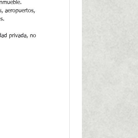
inmueble. 
, aeropuertos, 
s.
dad privada, no 