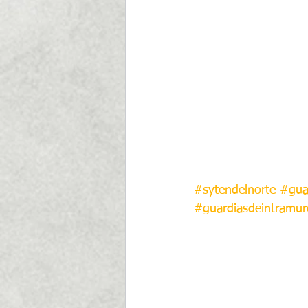
#sytendelnorte
#gua
#guardiasdeintramur